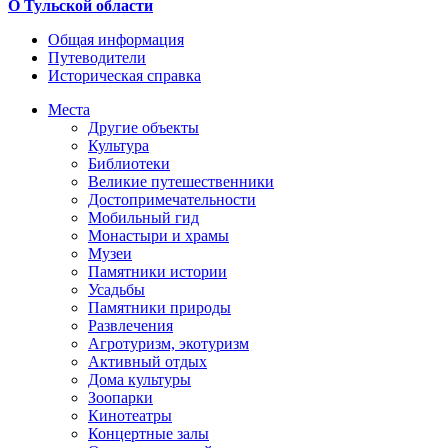
О Тульской области
Общая информация
Путеводители
Историческая справка
Места
Другие объекты
Культура
Библиотеки
Великие путешественники
Достопримечательности
Мобильный гид
Монастыри и храмы
Музеи
Памятники истории
Усадьбы
Памятники природы
Развлечения
Агротуризм, экотуризм
Активный отдых
Дома культуры
Зоопарки
Кинотеатры
Концертные залы