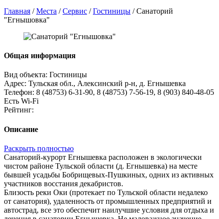
Главная
/
Места
/
Сервис
/
Гостиницы
/
Санаторий
"Егнышовка"
Общая информация
Вид объекта:
Гостиницы
Адрес:
Тульская обл., Алексинский р-н, д. Егнышевка
Телефон:
8 (48753) 6-31-90, 8 (48753) 7-56-19, 8 (903) 840-48-05
Есть Wi-Fi
Рейтинг:
Описание
Раскрыть полностью
Санаторий-курорт Егнышевка расположен в экологически
чистом районе Тульской области (д. Егнышевка) на месте
бывшей усадьбы Бобрищевых-Пушкиных, одних из активных
участников восстания декабристов.
Близость реки Оки (протекает по Тульской области недалеко
от санатория), удаленность от промышленных предприятий и
автострад, все это обеспечит наилучшие условия для отдыха и
лечения в санатории Егнышевка. Не маловажное значение