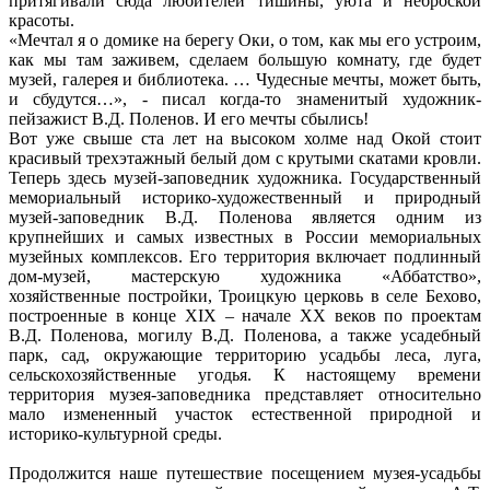
притягивали сюда любителей тишины, уюта и неброской
красоты.
«Мечтал я о домике на берегу Оки, о том, как мы его устроим,
как мы там заживем, сделаем большую комнату, где будет
музей, галерея и библиотека. … Чудесные мечты, может быть,
и сбудутся…», - писал когда-то знаменитый художник-
пейзажист В.Д. Поленов. И его мечты сбылись!
Вот уже свыше ста лет на высоком холме над Окой стоит
красивый трехэтажный белый дом с крутыми скатами кровли.
Теперь здесь музей-заповедник художника. Государственный
мемориальный историко-художественный и природный
музей-заповедник В.Д. Поленова является одним из
крупнейших и самых известных в России мемориальных
музейных комплексов. Его территория включает подлинный
дом-музей, мастерскую художника «Аббатство»,
хозяйственные постройки, Троицкую церковь в селе Бехово,
построенные в конце ХIХ – начале ХХ веков по проектам
В.Д. Поленова, могилу В.Д. Поленова, а также усадебный
парк, сад, окружающие территорию усадьбы леса, луга,
сельскохозяйственные угодья. К настоящему времени
территория музея-заповедника представляет относительно
мало измененный участок естественной природной и
историко-культурной среды.
Продолжится наше путешествие посещением музея-усадьбы