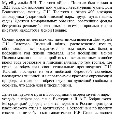
Музей-усадьба Л.Н. Толстого «Ясная Поляна» был создан в
1921 году. Он включает дом-музей, литературный музей, дом
Волконского, могилу Л.Н. Толстого и около 400 гектаров
заповедника (старинный липовый парк, пруды, луга, пашни,
сады). Десятки мемориальных объектов, богатейшие фонды
бесценных реликвий, связанных со всеми сторонами жизни
писателя, находятся в Ясной Поляне.
Самым дорогим для всех нас памятником является Дом-музей
Л.Н. Толстого. Внешний облик, расположение комнат,
обстановка – все сохраняется в том виде, как было в
последний год жизни писателя. При посещении Ясной
Поляны можно не спеша пройтись по великолепным в любое
время года березовым и липовым аллеям, по тем тропам, где
гулял и обдумывал свои гениальные произведения Л.Н.
Толстой, посидеть на его любимой березовой скамейке,
насладиться тишиной и неповторимой красотой окружающей
природы, а главное – обрести чувство душевной свободы и
осознать, что здесь жил и творил гений.
Далее мы держим путь в Богородицкий дворец-музей и парк –
усадьбу внебрачного сына Екатерины II А.Г. Бобринского.
Богородицкий дворец является первым в России примером
классического стиля в архитектуре. Построенный по проекту
известного петербургского архитектора И.Е. Старова, дворец