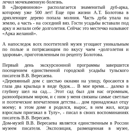
лечил мочекаменную болезнь.
В «Дворяниново» располагается знаменитый дуб-арка,
которому уже 500 лет! Еще при жизни А.Т. Болотова в
дряхлеющее дерево попала молния. Часть дуба упала на
землю, а часть - на соседний вяз. Гости усадьбы вставали под
арку и желали себе долголетия. Сейчас это местечко называют
«Арка желаний».
А напоследок всех посетителей музея угощают уникальным
по пользе и потрясающим по вкусу чаем «долголетия и
здоровья», приготовленным по рецепту Болотова.
Первый день экскурсионной программы завершится
посещением единственной городской усадьбы тульского
писателя В.В. Вересаева.
«Деревянный дом с шестью окнами на улицу, бросаются в
глаза два крыльца в виде будок… В мое время… далеко в
глубину шел на сад… Этот сад был для нас огромным,
разнообразным миром, и с ним у меня связаны самые светлые
и поэтические впечатления детства… дом принадлежал отцу
моему; в этом доме я родился, вырос, в нем жил, когда
взрослым приезжал в Тулу», - писал в своих воспоминаниях
писатель В.В. Вересаев.
Дом-музей В.В. Вересаева является единственным в России
музеем писателя. Экспозиция, размещенная в музее,