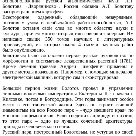
основоположника русской агрономической науки А.Т.
Болотова «Дворяниново». Россия обязана А.Т. Болотову
распространением картофеля.
Всесторонне одаренный, обладающий незаурядным,
пытливым умом и необычайной работоспособностью, А.Т.
Болотов оставил свой след во многих областях науки и
культуры, причем многое открыл или совершил впервые. Им
написано свыше 350 томов научных и литературных
произведений, из которых около 4 тысячи научных работ
было опубликовано.
Болотовым было составлено первое русское руководство по
морфологии и систематике лекарственных растений (1781).
Кроме лечения травами Андрей Тимофевич применял и
другие методы врачевания. Например, с помощью минералов,
электрической машины, которую сам и сконструировал.
Большой период жизни Болотов провел в управлении
личными волостями императрицы Екатерины II : сначала в
Киясовке, потом в Богородицке. Эти годы занимают особое
место в его творческой жизни. Здесь он строит ставший
знаменитым на всю Россию парк – «чудо здешнего края» по
мнению современников. Если соединить природу и поэзию,
то этот парк – одно из лучших сочетаний архитектуры,
природы и человеческого гения.
Русский парк, построенный Болотовым, не уступал по своей