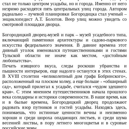
стал не только центром усадьбы, но и города. Именно от него
незримо расходятся пять центральных улиц города. Автором
радиально – лучевой планировки Богородицка стал ученый –
энциклопедист А.Т. Болотов. Веер улиц можно увидеть со
смотровой площадки дворца.
Богородицкий дворец-музей и парк – музей усадебного типа,
включающий памятники архитектуры и садово-паркового
искусства федерального значения. В давние времена этот
дивный уголок именовался путешественниками и гостями
Тульской области не иначе как местом, «достойным
любопытства».
Печать изящного вкуса, следы роскоши убранства и
пышности интерьеров, еще надолго останутся в этих стенах.
В XVIII столетии «великолепный дом графа Бобринского»,
расположенный на плоском холму, а еще больше - «обширный
сад», который прилегал к усадьбе, считался «чудом здешнего
края». С этим мнением путешественников начала прошлого
века солидарны и историки современности. В наше время, как
и в былые времена, Богородицкий дворец продолжают
радовать взор путников и гостей усадьбы. Находясь здесь,
понимаешь, что истинные ценности вечны и неизменно
хороши и среди шороха опадающих листьев, и среди шума
весенней листвы, в пору летнего многоцветья и в суровые
российские зимы…