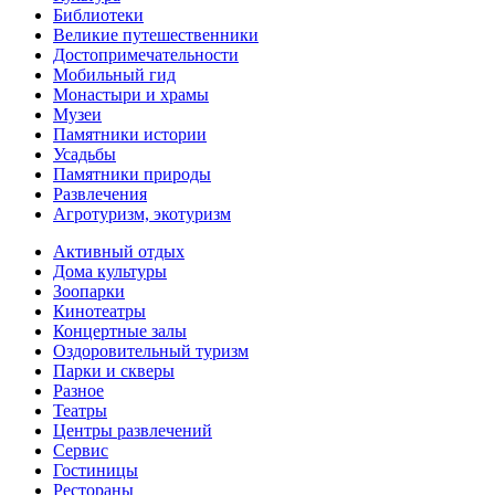
Библиотеки
Великие путешественники
Достопримечательности
Мобильный гид
Монастыри и храмы
Музеи
Памятники истории
Усадьбы
Памятники природы
Развлечения
Агротуризм, экотуризм
Активный отдых
Дома культуры
Зоопарки
Кинотеатры
Концертные залы
Оздоровительный туризм
Парки и скверы
Разное
Театры
Центры развлечений
Сервис
Гостиницы
Рестораны