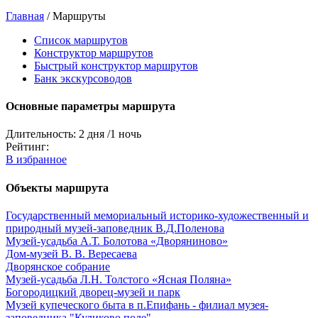
Главная
/
Маршруты
Список маршрутов
Конструктор маршрутов
Быстрый конструктор маршрутов
Банк экскурсоводов
Основные параметры маршрута
Длительность:
2 дня /1 ночь
Рейтинг:
В избранное
Объекты маршрута
Государственный мемориальный историко-художественный и
природный музей-заповедник В.Д.Поленова
Музей-усадьба А.Т. Болотова «Дворяниново»
Дом-музей В. В. Вересаева
Дворянское собрание
Музей-усадьба Л.Н. Толстого «Ясная Поляна»
Богородицкий дворец-музей и парк
Музей купеческого быта в п.Епифань - филиал музея-
заповедника "Куликово поле"