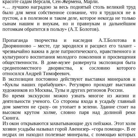
красоте садам Версаля, Сен-Жермена, Марли.
«… лучшею наградою за весь поднятый столь великий труд
было для меня собственное сознание, что я трудился не в
пустом, а в полезном и таком деле, которое некогда не только
сынам нашим и внукам, но и правнукам и дальнейшим
потомкам обратится в пользу» (А.Т. Болотов).
Пропаганда творчества и наследия А.Т.Болотова в
Дворяниново – месте, где зародился и расцвел его талант -
чрезвычайно важна в деле патриотического, нравственного и
культурного воспитания молодого поколения и просвещения
общественности. В доме-музее развернута экспозиция быта
среднепоместного дворянства, к сословию которого
относился Андрей Тимофеевич.
В экспозиции постоянно действуют выставки минералов и
«Куклы наших прабабушек». Регулярно проходят выставки
художников из Москвы, Тулы и других регионов России.
Во время экскурсии можно узнать многое из жизни и
деятельности ученого. Со стороны входа в усадьбу главный
дом заметен не сразу- он утопает в зелени. Здание стоит на
высоком крутом холме, словно паря над долиной реки
Скнига.
Из окон открываются захватывающие дух пейзажи. Этот холм
хозяин усадьбы называл горой Авенизер- «гора помощи». В ее
недрах он находил полезные минералы, с помощью которых