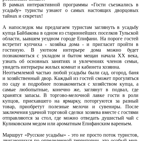
В рамках интерактивной программы «Гости съезжались в
усадьбу» туристы узнают о самых настоящих дворцовых
тайнах и секретах!
А напоследок мы предлагаем туристам заглянуть в усадьбу
купца Байбакова в одном из стариннейших поселков Тульской
области, ьывшем уездном городе Епифани. На пороге гостей
встретит купчиха - хозяйка дома - и пригласит пройти в
гостиную. В уютном интерьере дома можно будет
познакомиться с укладом и бытом мещан начала XX века,
узнать об основных занятиях и увлечениях членов семьи,
увидеть интерьеры жилых комнат и кабинета хозяина.
Неотъемлемой частью любой усадьбы были сад, огород, баня
и хозяйственный двор. Каждый из гостей сможет прогуляться
по саду и подробнее познакомиться с хозяйством купца, а
самые любопытные, конечно же, заглянут в подвал, где
хранятся запасы. В торгово-мелочной лавке гости в роли
купцов, приехавшего на ярмарку, поторгуются за разный
товар, приобретут полезные мелочи и сувениры. После
заключения удачной торговой сделки хозяева вместе с гостями
отправляются за стол, где можно отведать душистый чай с
Куликовским медом или ароматным Епифанским вареньем.
Маршрут «Русские усадьбы» - это не просто поток туристов,
двигающихся по определенной территории, это особый мир,