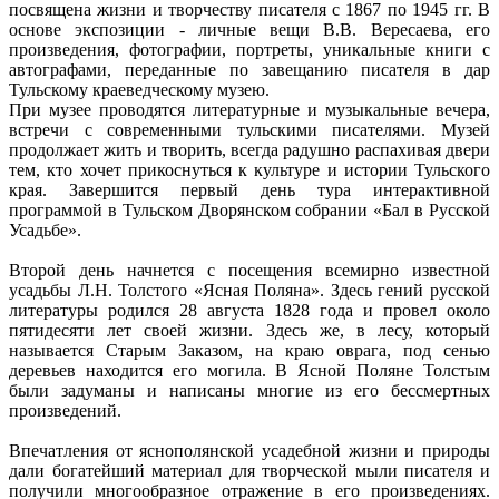
посвящена жизни и творчеству писателя с 1867 по 1945 гг. В
основе экспозиции - личные вещи В.В. Вересаева, его
произведения, фотографии, портреты, уникальные книги с
автографами, переданные по завещанию писателя в дар
Тульскому краеведческому музею.
При музее проводятся литературные и музыкальные вечера,
встречи с современными тульскими писателями. Музей
продолжает жить и творить, всегда радушно распахивая двери
тем, кто хочет прикоснуться к культуре и истории Тульского
края. Завершится первый день тура интерактивной
программой в Тульском Дворянском собрании «Бал в Русской
Усадьбе».
Второй день начнется с посещения всемирно известной
усадьбы Л.Н. Толстого «Ясная Поляна». Здесь гений русской
литературы родился 28 августа 1828 года и провел около
пятидесяти лет своей жизни. Здесь же, в лесу, который
называется Старым Заказом, на краю оврага, под сенью
деревьев находится его могила. В Ясной Поляне Толстым
были задуманы и написаны многие из его бессмертных
произведений.
Впечатления от яснополянской усадебной жизни и природы
дали богатейший материал для творческой мыли писателя и
получили многообразное отражение в его произведениях.