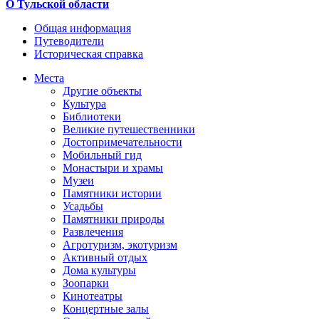
О Тульской области
Общая информация
Путеводители
Историческая справка
Места
Другие объекты
Культура
Библиотеки
Великие путешественники
Достопримечательности
Мобильный гид
Монастыри и храмы
Музеи
Памятники истории
Усадьбы
Памятники природы
Развлечения
Агротуризм, экотуризм
Активный отдых
Дома культуры
Зоопарки
Кинотеатры
Концертные залы