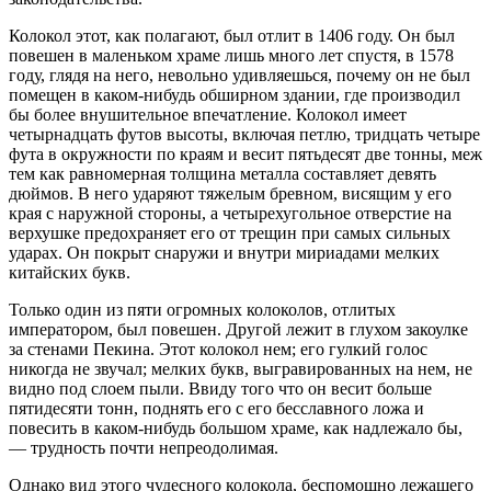
Колокол этот, как полагают, был отлит в 1406 году. Он был
повешен в маленьком храме лишь много лет спустя, в 1578
году, глядя на него, невольно удивляешься, почему он не был
помещен в каком-нибудь обширном здании, где производил
бы более внушительное впечатление. Колокол имеет
четырнадцать футов высоты, включая петлю, тридцать четыре
фута в окружности по краям и весит пятьдесят две тонны, меж
тем как равномерная толщина металла составляет девять
дюймов. В него ударяют тяжелым бревном, висящим у его
края с наружной стороны, а четырехугольное отверстие на
верхушке предохраняет его от трещин при самых сильных
ударах. Он покрыт снаружи и внутри мириадами мелких
китайских букв.
Только один из пяти огромных колоколов, отлитых
императором, был повешен. Другой лежит в глухом закоулке
за стенами Пекина. Этот колокол нем; его гулкий голос
никогда не звучал; мелких букв, выгравированных на нем, не
видно под слоем пыли. Ввиду того что он весит больше
пятидесяти тонн, поднять его с его бесславного ложа и
повесить в каком-нибудь большом храме, как надлежало бы,
— трудность почти непреодолимая.
Однако вид этого чудесного колокола, беспомощно лежащего