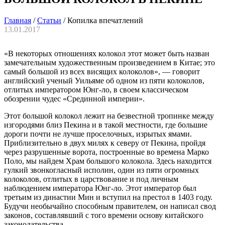
Главная
/
Статьи
/
Копилка впечатлений
13.01.2017
«В некоторых отношениях колокол этот может быть назван
замечательным художественным произведением в Китае; это
самый большой из всех висящих колоколов», — говорит
английский ученый Уильяме об одном из пяти колоколов,
отлитых императором Юнг-ло, в своем классическом
обозрении чудес «Срединной империи».
Этот большой колокол лежит на безвестной тропинке между
изгородями близ Пекина и в такой местности, где большие
дороги почти не лучше проселочных, изрытых ямами.
Приблизительно в двух милях к северу от Пекина, пройдя
через разрушенные ворота, построенные во времена Марко
Поло, мы найдем Храм большого колокола. Здесь находится
гулкий звонкогласный исполин, один из пяти огромных
колоколов, отлитых в царствование и под личным
наблюдением императора Юнг-ло. Этот император был
третьим из династии Мин и вступил на престол в 1403 году.
Будучи необычайно способным правителем, он написал свод
законов, составлявший с того времени основу китайского
законодательства.