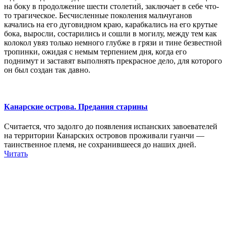
на боку в продолжение шести столетий, заключает в себе что-
то трагическое. Бесчисленные поколения мальчуганов
качались на его дуговидном краю, карабкались на его крутые
бока, выросли, состарились и сошли в могилу, между тем как
колокол увяз только немного глубже в грязи и тине безвестной
тропинки, ожидая с немым терпением дня, когда его
поднимут и заставят выполнять прекрасное дело, для которого
он был создан так давно.
Канарские острова. Предания старины
Считается, что задолго до появления испанских завоевателей
на территории Канарских островов проживали гуанчи —
таинственное племя, не сохранившееся до наших дней.
Читать