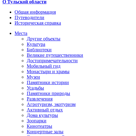
О Тульской области
Общая информация
Путеводители
Историческая справка
Места
Другие объекты
Культура
Библиотеки
Великие путешественники
Достопримечательности
Мобильный гид
Монастыри и храмы
Музеи
Памятники истории
Усадьбы
Памятники природы
Развлечения
Агротуризм, экотуризм
Активный отдых
Дома культуры
Зоопарки
Кинотеатры
Концертные залы