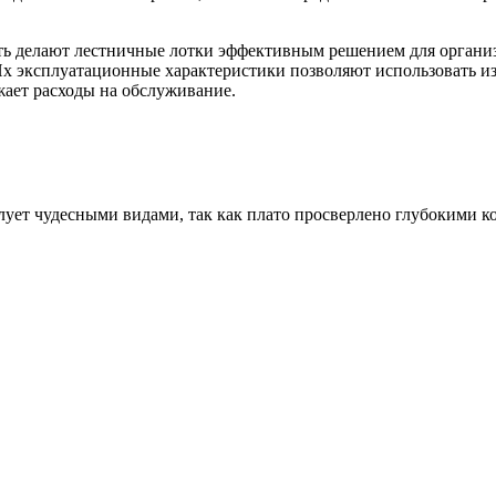
сть делают лестничные лотки эффективным решением для орган
 Их эксплуатационные характеристики позволяют использовать и
жает расходы на обслуживание.
илует чудесными видами, так как плато просверлено глубокими к