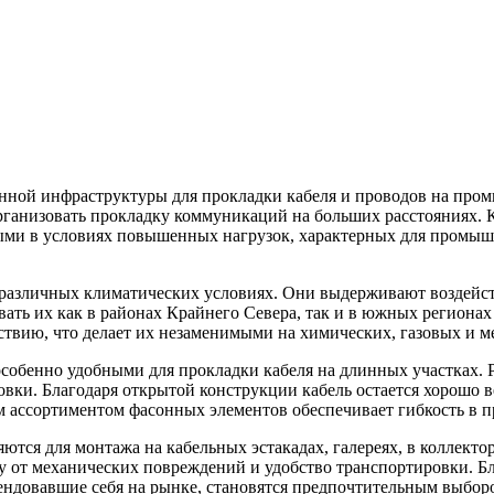
нной инфраструктуры для прокладки кабеля и проводов на про
рганизовать прокладку коммуникаций на больших расстояниях. 
нными в условиях повышенных нагрузок, характерных для промы
в различных климатических условиях. Они выдерживают воздейс
овать их как в районах Крайнего Севера, так и в южных регио
ствию, что делает их незаменимыми на химических, газовых и м
собенно удобными для прокладки кабеля на длинных участках. Р
новки. Благодаря открытой конструкции кабель остается хорошо
 ассортиментом фасонных элементов обеспечивает гибкость в пр
ся для монтажа на кабельных эстакадах, галереях, в коллектор
у от механических повреждений и удобство транспортировки. Б
ндовавшие себя на рынке, становятся предпочтительным выбор