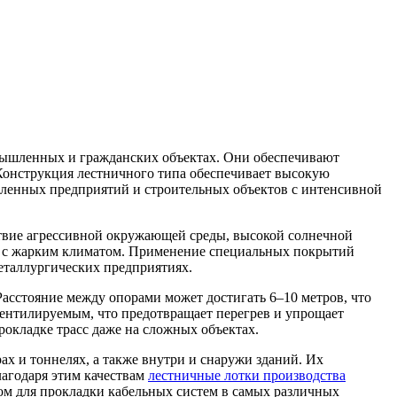
мышленных и гражданских объектах. Они обеспечивают
Конструкция лестничного типа обеспечивает высокую
шленных предприятий и строительных объектов с интенсивной
твие агрессивной окружающей среды, высокой солнечной
нах с жарким климатом. Применение специальных покрытий
еталлургических предприятиях.
асстояние между опорами может достигать 6–10 метров, что
 вентилируемым, что предотвращает перегрев и упрощает
окладке трасс даже на сложных объектах.
ах и тоннелях, а также внутри и снаружи зданий. Их
лагодаря этим качествам
лестничные лотки производства
ом для прокладки кабельных систем в самых различных