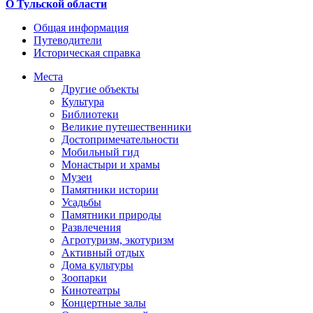
О Тульской области
Общая информация
Путеводители
Историческая справка
Места
Другие объекты
Культура
Библиотеки
Великие путешественники
Достопримечательности
Мобильный гид
Монастыри и храмы
Музеи
Памятники истории
Усадьбы
Памятники природы
Развлечения
Агротуризм, экотуризм
Активный отдых
Дома культуры
Зоопарки
Кинотеатры
Концертные залы