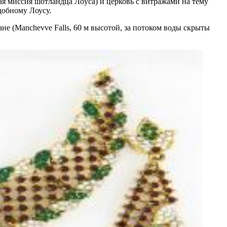
ая миссия шотландца Лoyca) и церковь с витражами на тему
добному Лоусу.
е (Manchevve Falls, 60 м высотой, за потоком воды скрыты