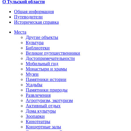
О Тульской области
Общая информация
Путеводители
Историческая справка
Места
Другие объекты
Культура
Библиотеки
Великие путешественники
Достопримечательности
Мобильный гид
Монастыри и храмы
Музеи
Памятники истории
Усадьбы
Памятники природы
Развлечения
Агротуризм, экотуризм
Активный отдых
Дома культуры
Зоопарки
Кинотеатры
Концертные залы