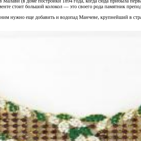
 Малави (в доме постройки 1894 года, когда сюда прибыла перв
енте стоит большой колокол — это своего рода памятник препо
ним нужно еще добавить и водопад Манчеве, крупнейший в стран