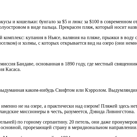
кусы и кошельки: бунгало за $5 и люкс за $100 в современном о
луостровом в виде пальца. Прекрасен пляж, который носит назв
комплекс: купания в Ньясе, валяния на пляже, прыжки в воду со 
оселком) и холмы, с которых открывается вид на озеро (они немн
 миссия Бандаве, основанная в 1890 году, где местный священни
ия Касаса.
 выдуманная каким-нибудь Свифтом или Кэрролом. Выдумляндия к
именно не на озере, а практически над озером! Пляжей здесь нет
отландские миссионеры в честь, разумеется, Дэвида Ливингстона.
льней) по горному серпантину. 20 петель, они даже пронумеров
от основной, прорезающей страну в меридиональном направлении