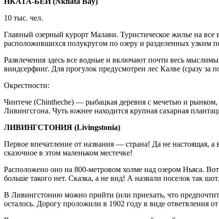
НКАТА-БЕЙ (Nkhata Bay)
10 тыс. чел.
Главный озерный курорт Малави. Туристическое жилье на все в
расположившихся полукругом по озеру и разделенных узким по
Развлечения здесь все водные и включают почти весь мыслимый 
виндсерфинг. Для прогулок предусмотрен лес Калве (сразу за п
Окрестности:
Чинтече (Chintheche) — рыбацкая деревня с мечетью и рынком,
Ливингсгона. Чуть южнее находится крупная сахарная плантац
ЛИВИНГСТОНИЯ (Livingstonia)
Первое впечатление от названия — страна! Да не настоящая, а
сказочное в этом маленьком местечке!
Расположено оно на 800-метровом холме над озером Ньяса. Вот 
больше такого нет. Сказка, а не вид! А назвали поселок так ш
В Ливингстонию можно прийти (или приехать, что предпочтите
осталось. Дорогу проложили в 1902 году в виде ответвления 