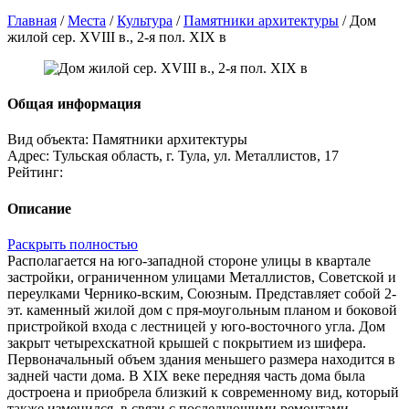
Главная
/
Места
/
Культура
/
Памятники архитектуры
/
Дом
жилой сер. XVIII в., 2-я пол. XIX в
Общая информация
Вид объекта:
Памятники архитектуры
Адрес:
Тульская область, г. Тула, ул. Металлистов, 17
Рейтинг:
Описание
Раскрыть полностью
Располагается на юго-западной стороне улицы в квартале
застройки, ограниченном улицами Металлистов, Советской и
переулками Чернико-вским, Союзным. Представляет собой 2-
эт. каменный жилой дом с пря-моугольным планом и боковой
пристройкой входа с лестницей у юго-восточного угла. Дом
закрыт четырехскатной крышей с покрытием из шифера.
Первоначальный объем здания меньшего размера находится в
задней части дома. В XIX веке передняя часть дома была
достроена и приобрела близкий к современному вид, который
также изменился, в связи с последующими ремонтами.