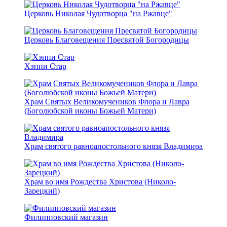
Церковь Николая Чудотворца "на Ржавце"
Церковь Благовещения Пресвятой Богородицы
Хэппи Стар
Храм Святых Великомучеников Флора и Лавра
(Боголюбской иконы Божьей Матери)
Храм святого равноапостольного князя Владимира
Храм во имя Рождества Христова (Николо-
Зарецкий)
Филипповский магазин