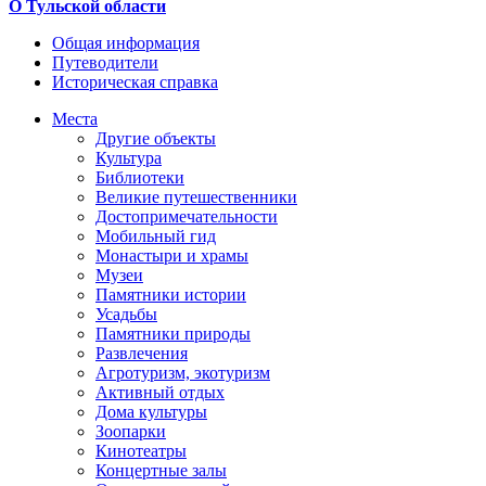
О Тульской области
Общая информация
Путеводители
Историческая справка
Места
Другие объекты
Культура
Библиотеки
Великие путешественники
Достопримечательности
Мобильный гид
Монастыри и храмы
Музеи
Памятники истории
Усадьбы
Памятники природы
Развлечения
Агротуризм, экотуризм
Активный отдых
Дома культуры
Зоопарки
Кинотеатры
Концертные залы