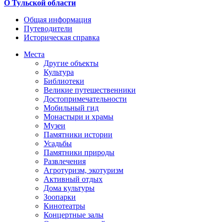
О Тульской области
Общая информация
Путеводители
Историческая справка
Места
Другие объекты
Культура
Библиотеки
Великие путешественники
Достопримечательности
Мобильный гид
Монастыри и храмы
Музеи
Памятники истории
Усадьбы
Памятники природы
Развлечения
Агротуризм, экотуризм
Активный отдых
Дома культуры
Зоопарки
Кинотеатры
Концертные залы