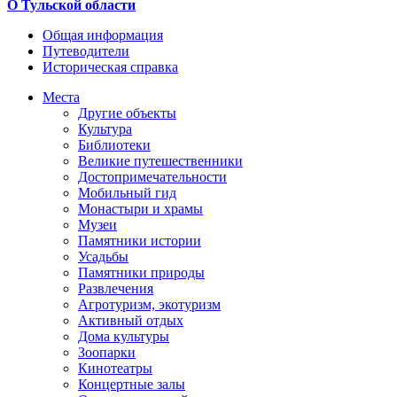
О Тульской области
Общая информация
Путеводители
Историческая справка
Места
Другие объекты
Культура
Библиотеки
Великие путешественники
Достопримечательности
Мобильный гид
Монастыри и храмы
Музеи
Памятники истории
Усадьбы
Памятники природы
Развлечения
Агротуризм, экотуризм
Активный отдых
Дома культуры
Зоопарки
Кинотеатры
Концертные залы