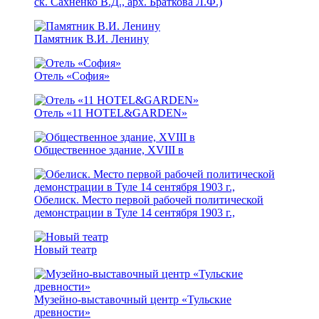
ск. Сахненко В.Д., арх. Браткова Л.Ф.)
Памятник В.И. Ленину
Отель «София»
Отель «11 HOTEL&GARDEN»
Общественное здание, XVIII в
Обелиск. Место первой рабочей политической
демонстрации в Туле 14 сентября 1903 г.,
Новый театр
Музейно-выставочный центр «Тульские
древности»