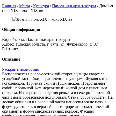
Главная
/
Места
/
Культура
/
Памятники архитектуры
/
Дом 1-я
пол. XIX – кон. XIX вв
Общая информация
Вид объекта:
Памятники архитектуры
Адрес:
Тульская область, г. Тула, ул. Жуковского, д. 37
Рейтинг:
Описание
Раскрыть полностью
Располагается на юго-восточной стороне улицы квартала
усадебной застройки, ограниченного улицами Жуковского,
Гоголевской, Тургенев-ской и Пушкинской. Представляет
собой небольшой 1-эт. деревянный жилой дом с каменным
цоколем. Из-за резкого падения рельефа в севе-ро-восточной
части дома образовался полуподвал. Стены сруба обшиты. На
досках обшивки в цокольной части нанесены узкие пазы в
форме ру-стовки, в верхней части прорезан геометрический
орнамент в форме множественных ромбов. Фасады
изобилуют деталями декора из пропи-льной и