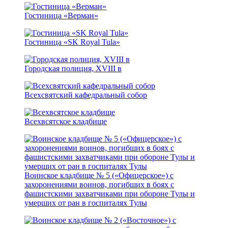
Гостиница «Верман»
Гостиница «SK Royal Tula»
Городская полиция, XVIII в
Всехсвятский кафедральный собор
Всехвсятское кладбище
Воинское кладбище № 5 («Офицерское») с
захоронениями воинов, погибших в боях с
фашистскими захватчиками при обороне Тулы и
умерших от ран в госпиталях Тулы