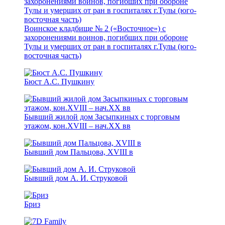
Воинское кладбище № 2 («Восточное») с
захоронениями воинов, погибших при обороне
Тулы и умерших от ран в госпиталях г.Тулы (юго-
восточная часть)
Бюст А.С. Пушкину
Бывший жилой дом Засыпкиных с торговым
этажом, кон.XVIII – нач.ХХ вв
Бывший дом Пальцова, XVIII в
Бывший дом А. И. Струковой
Бриз