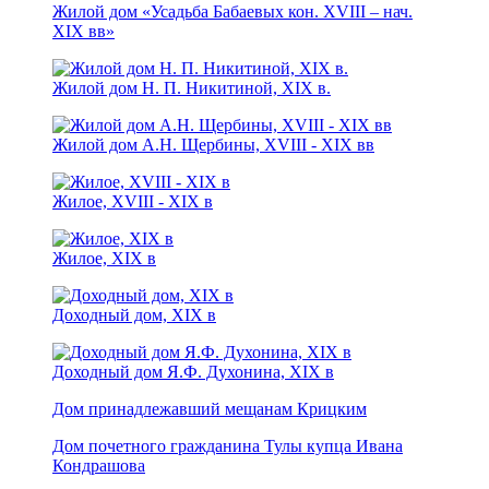
Жилой дом «Усадьба Бабаевых кон. XVIII – нач.
XIX вв»
Жилой дом Н. П. Никитиной, XIX в.
Жилой дом А.Н. Щербины, XVIII - ХIХ вв
Жилое, XVIII - XIX в
Жилое, XIX в
Доходный дом, ХIХ в
Доходный дом Я.Ф. Духонина, ХIХ в
Дом принадлежавший мещанам Крицким
Дом почетного гражданина Тулы купца Ивана
Кондрашова