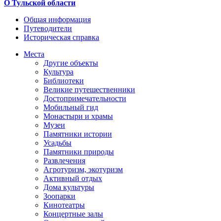
О Тульской области
Общая информация
Путеводители
Историческая справка
Места
Другие объекты
Культура
Библиотеки
Великие путешественники
Достопримечательности
Мобильный гид
Монастыри и храмы
Музеи
Памятники истории
Усадьбы
Памятники природы
Развлечения
Агротуризм, экотуризм
Активный отдых
Дома культуры
Зоопарки
Кинотеатры
Концертные залы