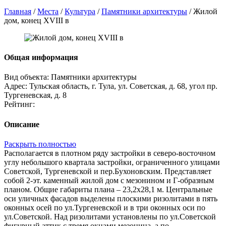
Главная
/
Места
/
Культура
/
Памятники архитектуры
/
Жилой
дом, конец XVIII в
Общая информация
Вид объекта:
Памятники архитектуры
Адрес:
Тульская область, г. Тула, ул. Советская, д. 68, угол пр.
Тургеневская, д. 8
Рейтинг:
Описание
Раскрыть полностью
Располагается в плотном ряду застройки в северо-восточном
углу небольшого квартала застройки, ограниченного улицами
Советской, Тургеневской и пер.Бухоновским. Представляет
собой 2-эт. каменный жилой дом с мезонином и Г-образным
планом. Общие габариты плана – 23,2х28,1 м. Центральные
оси уличных фасадов выделены плоскими ризолитами в пять
оконных осей по ул.Тургеневской и в три оконных оси по
ул.Советской. Над ризолитами установлены по ул.Советской
фигурный аттик с тремя окнами мезонина, а по