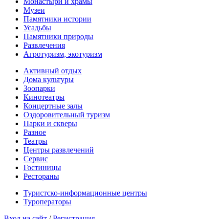
Монастыри и храмы
Музеи
Памятники истории
Усадьбы
Памятники природы
Развлечения
Агротуризм, экотуризм
Активный отдых
Дома культуры
Зоопарки
Кинотеатры
Концертные залы
Оздоровительный туризм
Парки и скверы
Разное
Театры
Центры развлечений
Сервис
Гостиницы
Рестораны
Туристско-информационные центры
Туроператоры
Вход на сайт
/
Регистрация