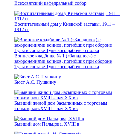
Всехсвятский кафедральный собор
Воспитательный дом у Киевской заставы, 1911 –
1912 гг
Воинское кладбище № 1 («Западное») с
захоронениями воинов, погибших при обороне
Тулы в составе Тульского рабочего полка
Бюст А.С. Пушкину
Бывший жилой дом Засыпкиных с торговым
этажом, кон.XVIII – нач.ХХ вв
Бывший дом Пальцова, XVIII в