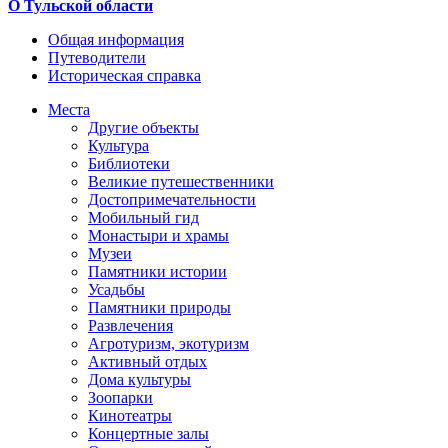
О Тульской области
Общая информация
Путеводители
Историческая справка
Места
Другие объекты
Культура
Библиотеки
Великие путешественники
Достопримечательности
Мобильный гид
Монастыри и храмы
Музеи
Памятники истории
Усадьбы
Памятники природы
Развлечения
Агротуризм, экотуризм
Активный отдых
Дома культуры
Зоопарки
Кинотеатры
Концертные залы