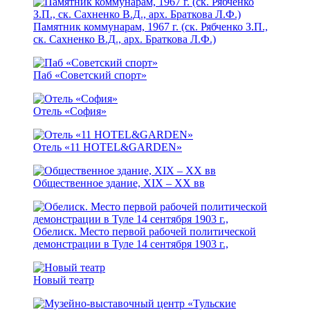
Памятник коммунарам, 1967 г. (ск. Рябченко З.П.,
ск. Сахненко В.Д., арх. Браткова Л.Ф.)
Паб «Советский спорт»
Отель «София»
Отель «11 HOTEL&GARDEN»
Общественное здание, XIX – XX вв
Обелиск. Место первой рабочей политической
демонстрации в Туле 14 сентября 1903 г.,
Новый театр