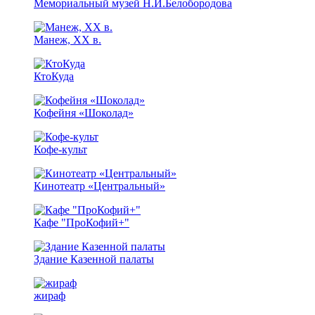
Мемориальный музей Н.И.Белобородова
Манеж, XX в.
КтоКуда
Кофейня «Шоколад»
Кофе-культ
Кинотеатр «Центральный»
Кафе "ПроКофий+"
Здание Казенной палаты
жираф