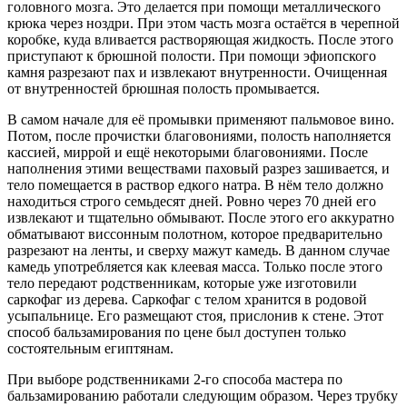
головного мозга. Это делается при помощи металлического
крюка через ноздри. При этом часть мозга остаётся в черепной
коробке, куда вливается растворяющая жидкость. После этого
приступают к брюшной полости. При помощи эфиопского
камня разрезают пах и извлекают внутренности. Очищенная
от внутренностей брюшная полость промывается.
В самом начале для её промывки применяют пальмовое вино.
Потом, после прочистки благовониями, полость наполняется
кассией, миррой и ещё некоторыми благовониями. После
наполнения этими веществами паховый разрез зашивается, и
тело помещается в раствор едкого натра. В нём тело должно
находиться строго семьдесят дней. Ровно через 70 дней его
извлекают и тщательно обмывают. После этого его аккуратно
обматывают виссонным полотном, которое предварительно
разрезают на ленты, и сверху мажут камедь. В данном случае
камедь употребляется как клеевая масса. Только после этого
тело передают родственникам, которые уже изготовили
саркофаг из дерева. Саркофаг с телом хранится в родовой
усыпальнице. Его размещают стоя, прислонив к стене. Этот
способ бальзамирования по цене был доступен только
состоятельным египтянам.
При выборе родственниками 2-го способа мастера по
бальзамированию работали следующим образом. Через трубку