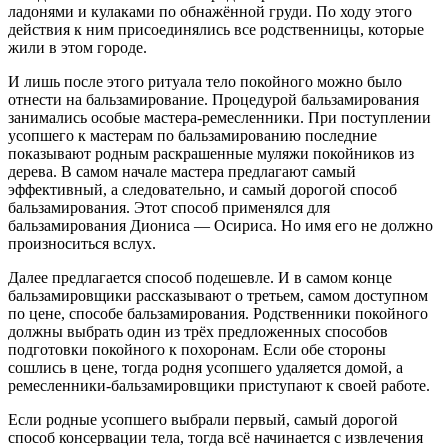
ладонями и кулаками по обнажённой груди. По ходу этого
действия к ним присоединялись все родственницы, которые
жили в этом городе.
И лишь после этого ритуала тело покойного можно было
отнести на бальзамирование. Процедурой бальзамирования
занимались особые мастера-ремесленники. При поступлении
усопшего к мастерам по бальзамированию последние
показывают родным раскрашенные муляжи покойников из
дерева. В самом начале мастера предлагают самый
эффективный, а следовательно, и самый дорогой способ
бальзамирования. Этот способ применялся для
бальзамирования Диониса — Осириса. Но имя его не должно
произноситься вслух.
Далее предлагается способ подешевле. И в самом конце
бальзамировщики рассказывают о третьем, самом доступном
по цене, способе бальзамирования. Родственники покойного
должны выбрать один из трёх предложенных способов
подготовки покойного к похоронам. Если обе стороны
сошлись в цене, тогда родня усопшего удаляется домой, а
ремесленники-бальзамировщики приступают к своей работе.
Если родные усопшего выбрали первый, самый дорогой
способ консервации тела, тогда всё начинается с извлечения