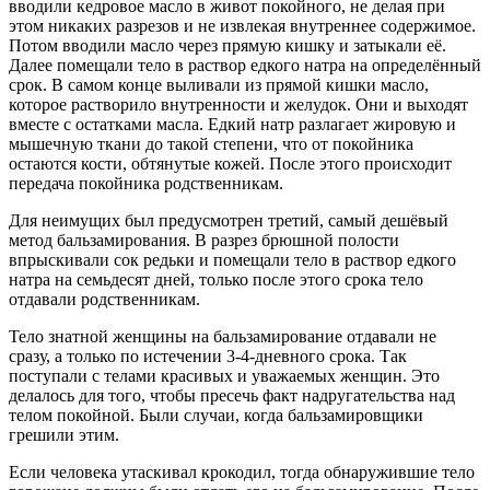
вводили кедровое масло в живот покойного, не делая при
этом никаких разрезов и не извлекая внутреннее содержимое.
Потом вводили масло через прямую кишку и затыкали её.
Далее помещали тело в раствор едкого натра на определённый
срок. В самом конце выливали из прямой кишки масло,
которое растворило внутренности и желудок. Они и выходят
вместе с остатками масла. Едкий натр разлагает жировую и
мышечную ткани до такой степени, что от покойника
остаются кости, обтянутые кожей. После этого происходит
передача покойника родственникам.
Для неимущих был предусмотрен третий, самый дешёвый
метод бальзамирования. В разрез брюшной полости
впрыскивали сок редьки и помещали тело в раствор едкого
натра на семьдесят дней, только после этого срока тело
отдавали родственникам.
Тело знатной женщины на бальзамирование отдавали не
сразу, а только по истечении 3-4-дневного срока. Так
поступали с телами красивых и уважаемых женщин. Это
делалось для того, чтобы пресечь факт надругательства над
телом покойной. Были случаи, когда бальзамировщики
грешили этим.
Если человека утаскивал крокодил, тогда обнаружившие тело