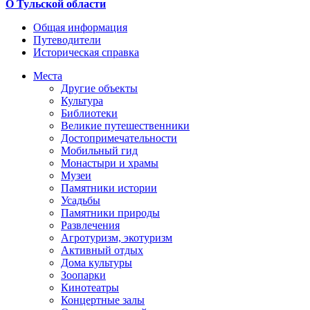
О Тульской области
Общая информация
Путеводители
Историческая справка
Места
Другие объекты
Культура
Библиотеки
Великие путешественники
Достопримечательности
Мобильный гид
Монастыри и храмы
Музеи
Памятники истории
Усадьбы
Памятники природы
Развлечения
Агротуризм, экотуризм
Активный отдых
Дома культуры
Зоопарки
Кинотеатры
Концертные залы