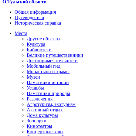
О Тульской области
Общая информация
Путеводители
Историческая справка
Места
Другие объекты
Культура
Библиотеки
Великие путешественники
Достопримечательности
Мобильный гид
Монастыри и храмы
Музеи
Памятники истории
Усадьбы
Памятники природы
Развлечения
Агротуризм, экотуризм
Активный отдых
Дома культуры
Зоопарки
Кинотеатры
Концертные залы