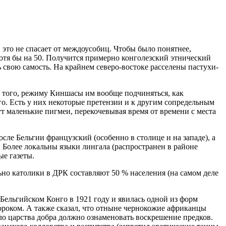
это не спасает от междоусобиц. Чтобы было понятнее,
хотя бы на 50. Получится примерно конголезский этнический
ь свою самость. На крайнем северо-востоке расселены пастухи-
ее того, режиму Киншасы им вообще подчиняться, как
о. Есть у них некоторые претензии и к другим сопредельным
ут маленькие пигмеи, перекочевывая время от времени с места
ле Бельгии французский (особенно в столице и на западе), а
). Более локальны языки лингала (распространен в районе
ые газеты.
но католики в ДРК составляют 50 % населения (на самом деле
 Бельгийском Конго в 1921 году и явилась одной из форм
роком. А также сказал, что отныне чернокожие африканцы
ло царства добра должно ознаменовать воскрешение предков.