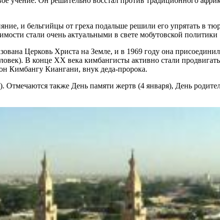
вое учение. Он решительно восстал против традиционного африк
ие, и бельгийцы от греха подальше решили его упрятать в тюрь
симости стали очень актуальными в свете мобутовской политики
ована Церковь Христа на Земле, и в 1969 году она присоединил
еловек). В конце XX века кимбангисты активно стали продвига
он Кимбангу Киангани, внук деда-пророка.
тмечаются также День памяти жертв (4 января), День родителей