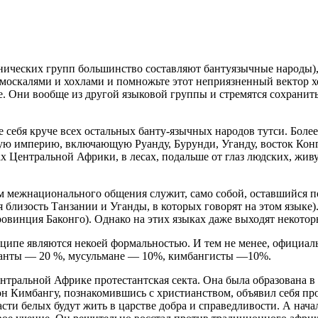
нических групп большинство составляют бантуязычные народы), 
у москалями и хохлами и помножьте этот неприязненный вектор 
де. Они вообще из другой языковой группы и стремятся сохранит
е себя круче всех остальных банту-язычных народов тутси. Бол
ную империю, включающую Руанду, Бурунди, Уганду, восток Конг
нах Центральной Африки, в лесах, подальше от глаз людских, жив
м межнационального общения служит, само собой, оставшийся пос
ся близость Танзании и Уганды, в которых говорят на этом языке
ровинция Баконго). Однако на этих языках даже выходят некотор
ипе являются некоей формальностью. И тем не менее, официаль
естанты — 20 %, мусульмане — 10%, кимбангисты —10%.
ентральной Африке протестантская секта. Она была образована в
 Кимбангу, познакомившись с христианством, объявил себя про
ти белых будут жить в царстве добра и справедливости. А нача