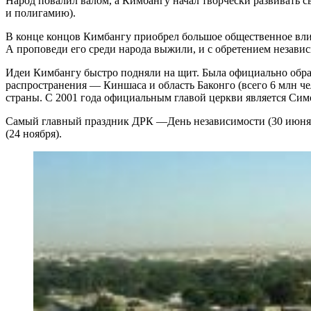
Народ повалил валом, а Кимбангу начал творчески развивать с
и полигамию).
В конце концов Кимбангу приобрел большое общественное влиян
А проповеди его среди народа выжили, и с обретением незави
Идеи Кимбангу быстро подняли на щит. Была официально образ
распространения — Киншаса и область Баконго (всего 6 млн ч
страны. С 2001 года официальным главой церкви является Сим
Самый главный праздник ДРК —День независимости (30 июня). О
(24 ноября).