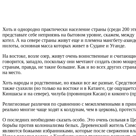
Хоть и однородно практически население страны (среди 200 эт
представьте себе неприязнь на бытовом уровне, скажем, межд
котел. А на севере страны живут еще и племена мангбету-азан
нилоты, основная масса которых живет в Судане и Уганде.
На востоке, возле озер, живут очень воинственные и считающи
говорится, западло, поскольку они мечтают создать свою мощ
странам, правда, не такие большие. Как и во всех других стра
на место.
Хоть народы и родственные, но языки все же разные. Средство
также суахили (но только на востоке и в Катанге, где ощущает
Киншасы и на севере), чилуба (провинция Касаи) и киконго (п
Религиозные различия по сравнению с межплеменными в принц
реально многие чаще ходят к колдунам, чем в церковь), прот
О последних необходимо сказать особо. Это очень сильная в Ц
борьбы против колониализма белых. Деревенский житель Симон
являются божьими избранниками, которые после свержения влас