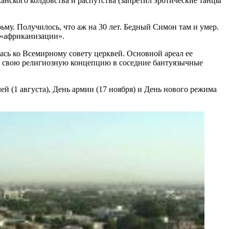
анского колдовства и распутства (запретил эротические танцы
му. Получилось, что аж на 30 лет. Бедный Симон там и умер.
 «африканизации».
ась ко Всемирному совету церквей. Основной ареал ее
ть свою религиозную концепцию в соседние бантуязычные
 (1 августа), День армии (17 ноября) и День нового режима