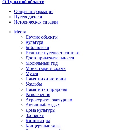
О Тульской области
Общая информация
Путеводители
Историческая справка
Места
Другие объекты
Культура
Библиотеки
Великие путешественники
Достопримечательности
Мобильный гид
Монастыри и храмы
Музеи
Памятники истории
Усадьбы
Памятники природы
Развлечения
Агротуризм, экотуризм
Активный отдых
Дома культуры
Зоопарки
Кинотеатры
Концертные залы