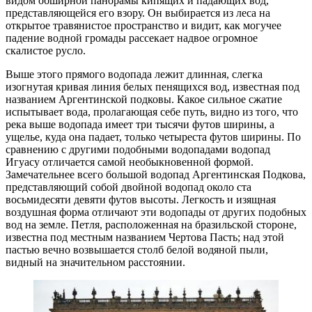
видом обширной панорамы кипящих и падающих вод,
представляющейся его взору. Он выбирается из леса на
открытое травянистое пространство и видит, как могучее
падение водной громады рассекает надвое огромное
скалистое русло.
Выше этого прямого водопада лежит длинная, слегка
изогнутая кривая линия белых пенящихся вод, известная под
названием Аргентинской подковы. Какое сильное сжатие
испытывает вода, пролагающая себе путь, видно из того, что
река выше водопада имеет три тысячи футов ширины, а
ущелье, куда она падает, только четыреста футов ширины. По
сравнению с другими подобными водопадами водопад
Игуасу отличается самой необыкновенной формой.
Замечательнее всего большой водопад Аргентинская Подкова,
представляющий собой двойной водопад около ста
восьмидесяти девяти футов высоты. Легкость и изящная
воздушная форма отличают эти водопады от других подобных
вод на земле. Петля, расположенная на бразильской стороне,
известна под местным названием Чертова Пасть; над этой
пастью вечно возвышается столб белой водяной пыли,
видный на значительном расстоянии.