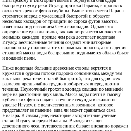
Ниагарскому и Викгория-Ньянза и образуется благодаря
быстрому спуску реки Игуасу, притока Параны, в пропасть
около четырехсот футов глубины. Выше этого места Парана
стремится вперед с ужасающей быстротой и образует
несколько каскадов от тридцати до сорока футов высоты,
известных под названием Семи водопадов. Однако это
определение едва ли точно, так как встречается множество
меньших каскадов, прежде чем река достигает водопада
Игуасу. Бесчисленные течения создают миниатюрные
водовороты у подошвы этих огромных порогов, а от падения
страшной массы воды беспрерывно поднимается облако брызг
и водяной пыли.
Ниже водопада большие древесные стволы вертятся и
кружатся в бурном потоке подобно соломинкам, между тем
как выше река течет с такой быстротой, что для судов всех
размеров чрезвычайно трудно пробираться вперед против
течения. Неумолчный грохот водопада слышен по меньшей
мере на расстоянии двух миль. Масса воды почти в тысячу
кубических футов падает в течение секунды в скалистое
ущелье Игуасу, и с величественным зрелищем, которое
представляет ее падение, едва ли может сравняться сама
Ниагара. В самом деле, некоторые авторитетные ученые
ставят Игуасу впереди Ниагары. Выходя из чащи
девственного леса, путешественник бывает внезапно поражен